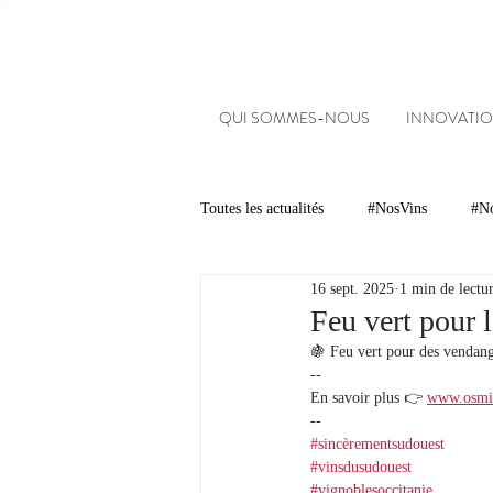
QUI SOMMES-NOUS
INNOVATIO
Toutes les actualités
#NosVins
#No
16 sept. 2025
1 min de lectu
Chambre d’Amour
Vins
Ar
Feu vert pour 
🍇 Feu vert pour des vendang
--
Dégustations
Evénements
En savoir plus 👉 
www.osmin.
--
#sincèrementsudouest
#vinsdusudouest
#NosDomaines
#vignoblesoccitanie