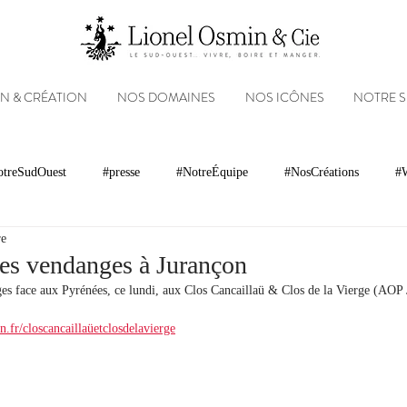
N & CRÉATION
NOS DOMAINES
NOS ICÔNES
NOTRE 
treSudOuest
#presse
#NotreÉquipe
#NosCréations
#W
re
magnacs
Gastronomie
Paysages
Photos
Partenariats
les vendanges à Jurançon
es face aux Pyrénées, ce lundi, aux Clos Cancaillaü & Clos de la Vierge (AOP 
Réseaux sociaux
Patrimoine
Appellations
Récompenses
fr/closcancaillaüetclosdelavierge