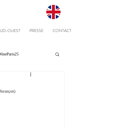
SUD-OUEST
PRESSE
CONTACT
ineParis25
Presse
Clients
Jurançon).
Equipe
Cépages