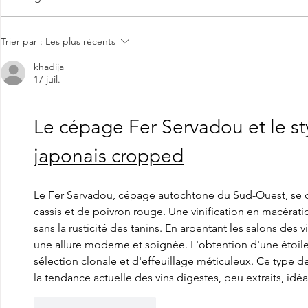
commentaire ci-après) ! 👇 "La vie en
rose en effet avec cette négrette très
avenante dans sa robe c
Trier par :
Les plus récents
khadija
17 juil.
Le cépage Fer Servadou et le st
japonais cropped
Le Fer Servadou, cépage autochtone du Sud-Ouest, se ca
cassis et de poivron rouge. Une vinification en macératio
sans la rusticité des tanins. En arpentant les salons des v
une allure moderne et soignée. L'obtention d'une étoile 
sélection clonale et d'effeuillage méticuleux. Ce type de
la tendance actuelle des vins digestes, peu extraits, idé
J'aime
Répondre