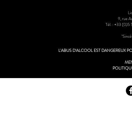
Li
9, rue 
Tél. : +33 (0)5
"Sinc
L'ABUS D'ALCOOL EST DANGEREUX 
ME
POLITIQU