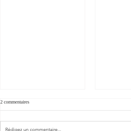
Voyez la vie en rose
2 commentaires
Voyez la vie en rose... avec notre rosé
doublement étoilé par le Guide
"Cantèra"
Hachette des Vins 2026 (cf.
Rédigez un commentaire...