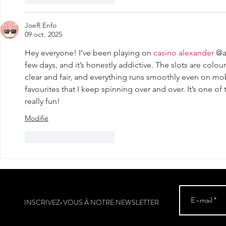
JoeR Enfo
09 oct. 2025
Hey everyone! I’ve been playing on 
casino alexander 
@a
few days, and it’s honestly addictive. The slots are colou
clear and fair, and everything runs smoothly even on mob
favourites that I keep spinning over and over. It’s one o
really fun!
Modifié
J'aime
Répondre
INSCRIVEZ-VOUS À NOTRE NEWSLETTER