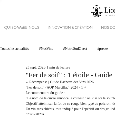
QUI SOMMES-NOUS
INNOVATION & CRÉATION
NOS D
Toutes les actualités
#NosVins
#NotreSudOuest
#presse
23 sept. 2025
1 min de lecture
Chambre d’Amour
Vins
Armagnacs
Gastronomie
"Fer de soif" : 1 étoile - Guid
⭐️ Récompense | Guide Hachette des Vins 2026 
"Fer de soif" (AOP Marcillac) 2024 - 1 ⭐️
Dégustations
Evénements
Réseaux sociaux
Patrimoin
Le commentaire du guide :
"Le nom de la cuvée annonce la couleur : on vise ici la souples
Objectif atteint sur la foi de ce rouge bien typé de poivron, de 
Un vin sans chichis, tout indiqué pour l'apéritif ou des grillad
#NosDomaines
(2025-2028)