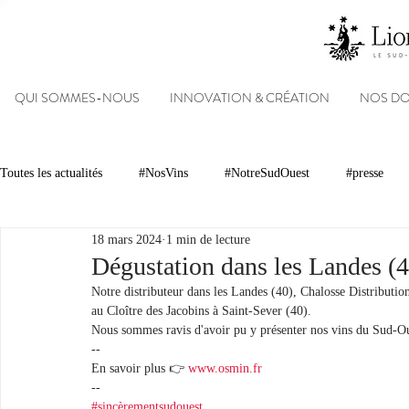
QUI SOMMES-NOUS
INNOVATION & CRÉATION
NOS D
Toutes les actualités
#NosVins
#NotreSudOuest
#presse
18 mars 2024
1 min de lecture
Chambre d’Amour
Vins
Armagnacs
Gastronomie
Dégustation dans les Landes (4
Notre distributeur dans les Landes (40), Chalosse Distribution,
au Cloître des Jacobins à Saint-Sever (40).
Dégustations
Evénements
Réseaux sociaux
Patrimoin
Nous sommes ravis d'avoir pu y présenter nos vins du Sud-Ou
--
En savoir plus 👉 
www.osmin.fr
-- 
#NosDomaines
#sincèrementsudouest