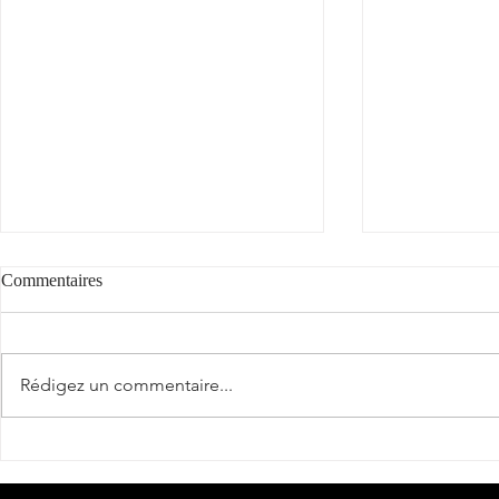
Commentaires
"Cantèra"
Rédigez un commentaire...
La véraison a
Sud-Ouest