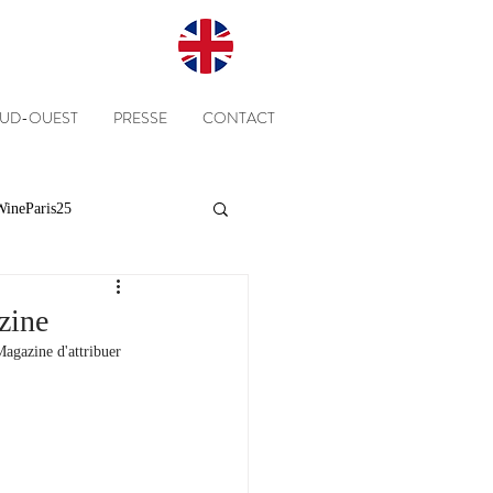
SUD-OUEST
PRESSE
CONTACT
ineParis25
Presse
Clients
zine
agazine d'attribuer 
Equipe
Cépages