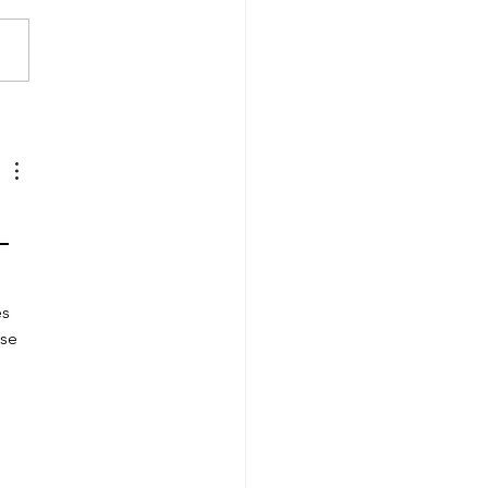
onservatoire"
 
s 
se 