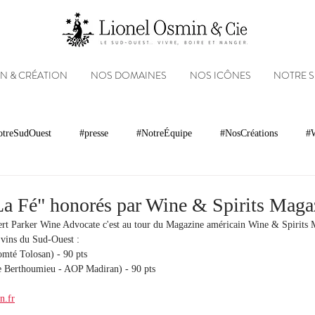
N & CRÉATION
NOS DOMAINES
NOS ICÔNES
NOTRE 
treSudOuest
#presse
#NotreÉquipe
#NosCréations
#W
magnacs
Gastronomie
Paysages
Photos
Partenariats
La Fé" honorés par Wine & Spirits Maga
t Parker Wine Advocate c'est au tour du Magazine américain Wine & Spirits M
 vins du Sud-Ouest :
Réseaux sociaux
Patrimoine
Appellations
Récompenses
mté Tolosan) - 90 pts
 Berthoumieu - AOP Madiran) - 90 pts
n.fr