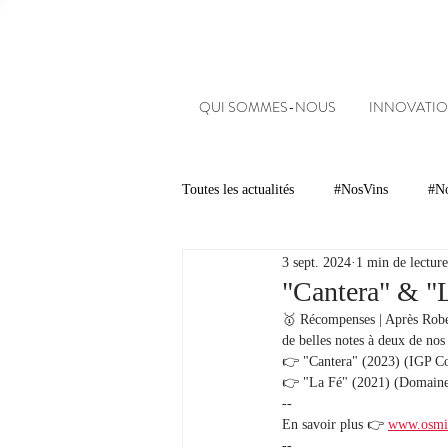
QUI SOMMES-NOUS
INNOVATIO
Toutes les actualités
#NosVins
#No
3 sept. 2024
1 min de lecture
Chambre d’Amour
Vins
Ar
"Cantera" & "
🥇 Récompenses | Après Rober
de belles notes à deux de nos
Dégustations
Evénements
👉 "Cantera" (2023) (IGP Co
👉 "La Fé" (2021) (Domaine
--
En savoir plus 👉 
www.osmi
#NosDomaines
-- 