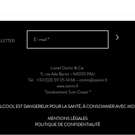
>
SLETTER
Lionel Osmin & Cie
9, rue Ada Byron - 64000 PAU
Tél. : +33 (0)5 59 05 14 66 -
comm@osmin.fr
www.osmin.fr
"Sincèrement Sud-Ouest !"
'ALCOOL EST DANGEREUX POUR LA SANTÉ, À CONSOMMER AVEC M
MENTIONS LÉGALES
POLITIQUE DE CONFIDENTIALITÉ