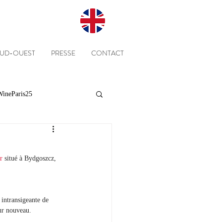
SUD-OUEST
PRESSE
CONTACT
ineParis25
Presse
Clients
r
 situé à Bydgoszcz, 
Equipe
Cépages
 intransigeante de 
ur nouveau.