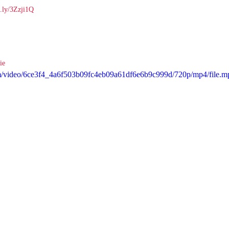
it.ly/3Zzji1Q
ie
com/video/6ce3f4_4a6f503b09fc4eb09a61df6e6b9c999d/720p/mp4/file.m