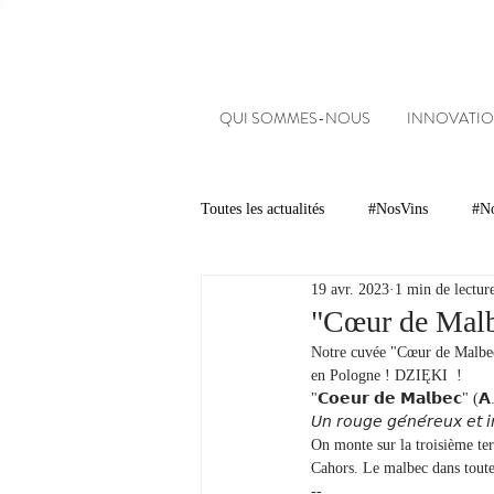
QUI SOMMES-NOUS
INNOVATIO
Toutes les actualités
#NosVins
#No
19 avr. 2023
1 min de lectur
Chambre d’Amour
Vins
Ar
"Cœur de Malb
Notre cuvée "Cœur de Malbec"
en Pologne ! DZIĘKI  !
Dégustations
Evénements
"𝗖𝗼𝗲𝘂𝗿 𝗱𝗲 𝗠𝗮𝗹𝗯𝗲𝗰" (𝗔.
𝘜𝘯 𝘳𝘰𝘶𝘨𝘦 𝘨𝘦́𝘯𝘦́𝘳𝘦𝘶𝘹 𝘦𝘵 𝘪
On monte sur la troisième terr
Cahors. Le malbec dans toute
#NosDomaines
--