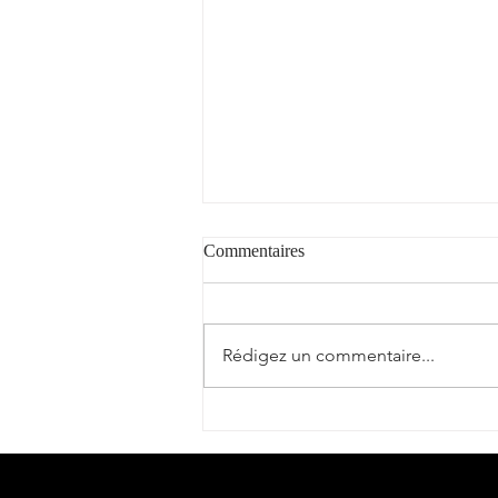
Commentaires
Rédigez un commentaire...
"Fer de soif" : coup de cœur et
2** / Guide Hachette des Vins
2025