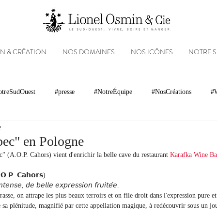
N & CRÉATION
NOS DOMAINES
NOS ICÔNES
NOTRE 
treSudOuest
#presse
#NotreÉquipe
#NosCréations
#W
e
magnacs
Gastronomie
Paysages
Photos
Partenariats
ec" en Pologne
 (A.O.P. Cahors) vient d'enrichir la belle cave du restaurant 
Karafka Wine Ba
Réseaux sociaux
Patrimoine
Appellations
Récompenses
𝗢.𝗣. 𝗖𝗮𝗵𝗼𝗿𝘀)
𝘵𝘦𝘯𝘴𝘦, 𝘥𝘦 𝘣𝘦𝘭𝘭𝘦 𝘦𝘹𝘱𝘳𝘦𝘴𝘴𝘪𝘰𝘯 𝘧𝘳𝘶𝘪𝘵𝘦́𝘦.
asse, on attrape les plus beaux terroirs et on file droit dans l'expression pure et
 sa plénitude, magnifié par cette appellation magique, à redécouvrir sous un jo