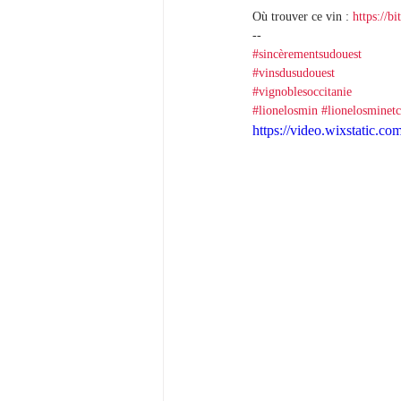
Où trouver ce vin : 
https://b
--
#sincèrementsudouest
#vinsdusudouest
#vignoblesoccitanie
#lionelosmin
#lionelosminetc
https://video.wixstatic.