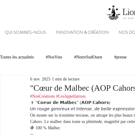
QUI SOMMES-NOUS
INNOVATION & CRÉATION
NOS D
Toutes les actualités
#NosVins
#NotreSudOuest
#presse
6 nov. 2025
1 min de lecture
Chambre d’Amour
Vins
Armagnacs
Gastronomie
"Cœur de Malbec (AOP Cahor
#NosCréations
#LesAppellations
🍷 "𝗖𝗼𝗲𝘂𝗿 𝗱𝗲 𝗠𝗮𝗹𝗯𝗲𝗰" (𝗔𝗢𝗣 𝗖𝗮𝗵𝗼𝗿𝘀)
Dégustations
Evénements
Réseaux sociaux
Patrimoin
𝘜𝘯 𝘳𝘰𝘶𝘨𝘦 𝘨é𝘯é𝘳𝘦𝘶𝘹 𝘦𝘵 𝘪𝘯𝘵𝘦𝘯𝘴𝘦, 𝘥𝘦 𝘣𝘦𝘭𝘭𝘦 𝘦𝘹𝘱𝘳𝘦𝘴𝘴𝘪𝘰𝘯
On monte sur la troisième terrasse, on attrape les plus beaux te
Cahors. Le malbec dans toute sa plénitude, magnifié par cett
🍇 100 % Malbec
#NosDomaines
--