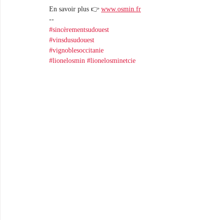
En savoir plus 👉 
www.osmin.fr
-- 
#sincèrementsudouest
#vinsdusudouest
#vignoblesoccitanie
#lionelosmin
#lionelosminetcie