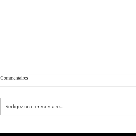
Commentaires
"Cantèra"
Rédigez un commentaire...
La véraison a
Sud-Ouest