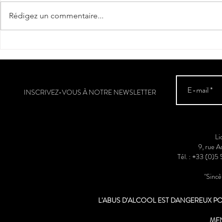
"Cantèra"
Rédigez un commentaire...
La véraison a
Sud-Ouest
INSCRIVEZ-VOUS À NOTRE NEWSLETTER
Li
9, rue 
Tél. : +33 (0)5
"Sinc
L'ABUS D'ALCOOL EST DANGEREUX 
ME