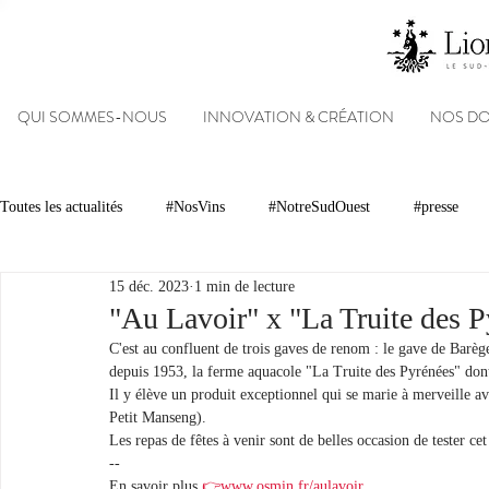
QUI SOMMES-NOUS
INNOVATION & CRÉATION
NOS D
Toutes les actualités
#NosVins
#NotreSudOuest
#presse
15 déc. 2023
1 min de lecture
Chambre d’Amour
Vins
Armagnacs
Gastronomie
"Au Lavoir" x "La Truite des P
C'est au confluent de trois gaves de renom : le gave de Barèges
depuis 1953, la ferme aquacole "La Truite des Pyrénées" dont 
Dégustations
Evénements
Réseaux sociaux
Patrimoin
Il y élève un produit exceptionnel qui se marie à merveille a
Petit Manseng).
Les repas de fêtes à venir sont de belles occasion de tester c
--
#NosDomaines
En savoir plus 
👉www.osmin.fr/aulavoir