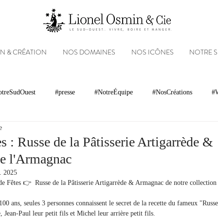
N & CRÉATION
NOS DOMAINES
NOS ICÔNES
NOTRE 
treSudOuest
#presse
#NotreÉquipe
#NosCréations
#W
e
magnacs
Gastronomie
Paysages
Photos
Partenariats
s : Russe de la Pâtisserie Artigarrède &
de l'Armagnac
Réseaux sociaux
Patrimoine
Appellations
Récompenses
. 2025
de Fêtes 👉  Russe de la Pâtisserie Artigarrède & Armagnac de notre collection 
100 ans, seules 3 personnes connaissent le secret de la recette du fameux "Russe"
, Jean-Paul leur petit fils et Michel leur arrière petit fils.