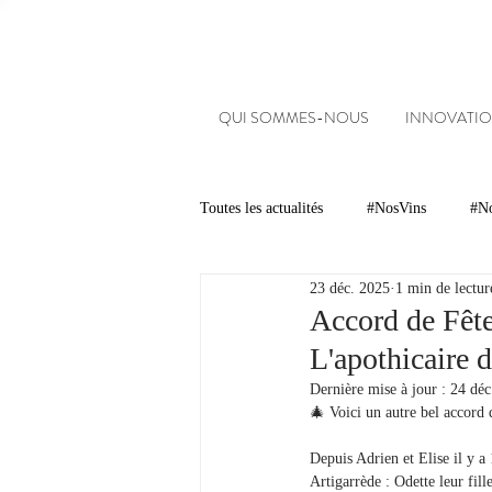
QUI SOMMES-NOUS
INNOVATIO
Toutes les actualités
#NosVins
#No
23 déc. 2025
1 min de lectur
Chambre d’Amour
Vins
Ar
Accord de Fête
L'apothicaire 
Dégustations
Evénements
Dernière mise à jour :
24 déc
🎄 Voici un autre bel accord 
Depuis Adrien et Elise il y a 
#NosDomaines
Artigarrède : Odette leur fille