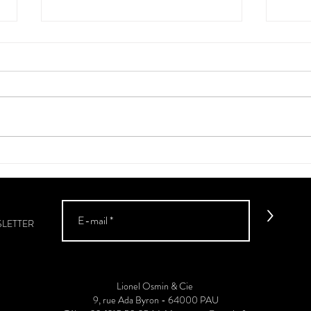
"Le C
La véraison a débuté dans le
Sud-Ouest
>
SLETTER
Lionel Osmin & Cie
9, rue Ada Byron - 64000 PAU