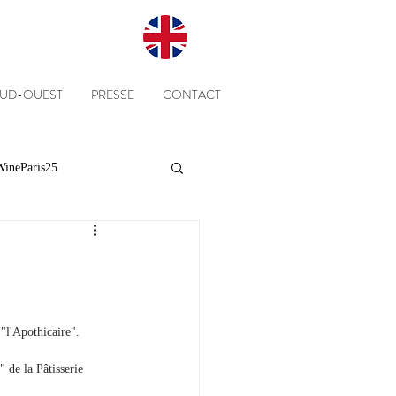
SUD-OUEST
PRESSE
CONTACT
ineParis25
Presse
Clients
Equipe
Cépages
"l'Apothicaire".
 de la Pâtisserie 