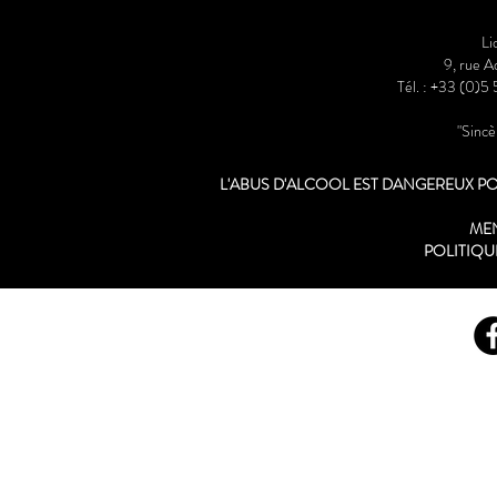
Li
9, rue 
Tél. : +33 (0)5
"Sinc
L'ABUS D'ALCOOL EST DANGEREUX 
ME
POLITIQU