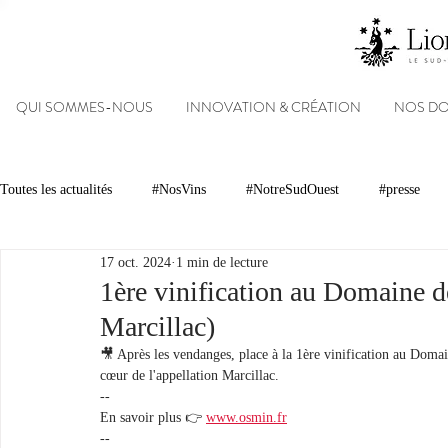
QUI SOMMES-NOUS
INNOVATION & CRÉATION
NOS D
Toutes les actualités
#NosVins
#NotreSudOuest
#presse
17 oct. 2024
1 min de lecture
Chambre d’Amour
Vins
Armagnacs
Gastronomie
1ère vinification au Domaine 
Marcillac)
Dégustations
Evénements
Réseaux sociaux
Patrimoin
🎥 Après les vendanges, place à la 1ère vinification au Doma
cœur de l'appellation Marcillac.
--
En savoir plus 👉 
www.osmin.fr
#NosDomaines
--