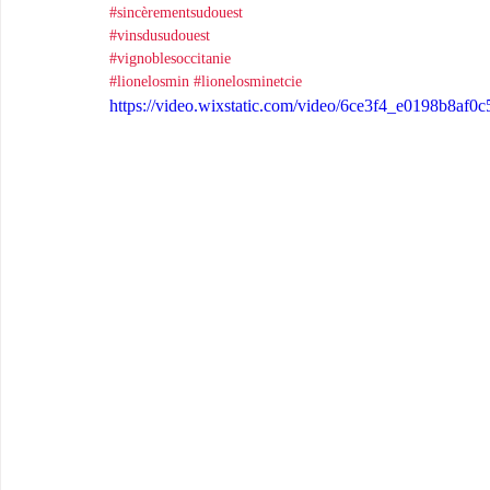
#sincèrementsudouest
#vinsdusudouest
#vignoblesoccitanie
#lionelosmin
#lionelosminetcie
https://video.wixstatic.com/video/6ce3f4_e0198b8af