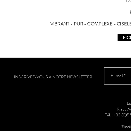
D
VIBRANT - PUR - COMPLEXE - CISEL
FIC
INSCRIVEZ-VOUS À NOTRE NEWSLETTER
Li
9, rue 
Tél. : +33 (0)5
"Sinc