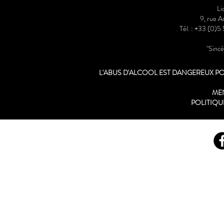
Li
9, rue 
Tél. : +33 (0)5
"Sinc
L'ABUS D'ALCOOL EST DANGEREUX 
ME
POLITIQU